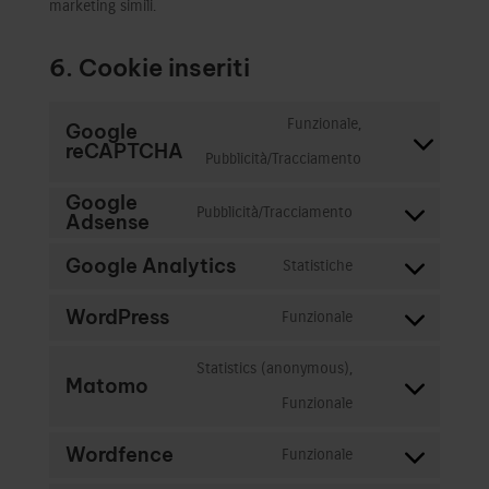
marketing simili.
6. Cookie inseriti
Funzionale,
Google
reCAPTCHA
Consent
Pubblicità/Tracciamento
to
Google
Pubblicità/Tracciamento
Adsense
service
Consent
Google Analytics
google-
to
Statistiche
Consent
recaptcha
service
WordPress
Funzionale
to
google-
Consent
service
Statistics (anonymous),
adsense
to
Matomo
google-
Consent
Funzionale
service
analytics
to
wordpress
Wordfence
Funzionale
Consent
service