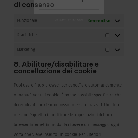
di consenso
Enter your email address
Email
Funzionale
Sempre attivo
SUBSCRIBE
Statistiche
Statistiche
Marketing
Marketing
8. Abilitare/disabilitare e
Grazie, non sono interessato
cancellazione dei cookie
Puoi usare il tuo browser per cancellare automaticamente
o manualmente i cookie. È anche possibile specificare che
determinati cookie non possono essere piazzati. Un'altra
opzione è quella di modificare le impostazioni del tuo
browser internet in modo da ricevere un messaggio ogni
volta che viene inserito un cookie. Per ulteriori