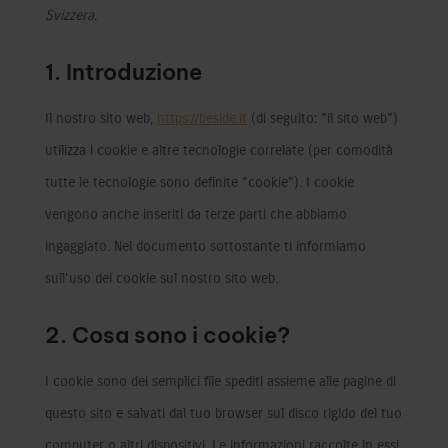
Svizzera.
1. Introduzione
Il nostro sito web,
https://beside.it
(di seguito: "il sito web")
utilizza i cookie e altre tecnologie correlate (per comodità
tutte le tecnologie sono definite "cookie"). I cookie
vengono anche inseriti da terze parti che abbiamo
ingaggiato. Nel documento sottostante ti informiamo
sull'uso dei cookie sul nostro sito web.
2. Cosa sono i cookie?
I cookie sono dei semplici file spediti assieme alle pagine di
questo sito e salvati dal tuo browser sul disco rigido del tuo
computer o altri dispositivi. Le informazioni raccolte in essi