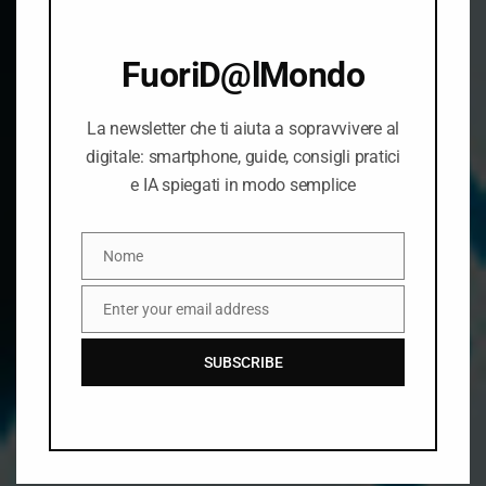
FuoriD@lMondo
La newsletter che ti aiuta a sopravvivere al
digitale: smartphone, guide, consigli pratici
e IA spiegati in modo semplice
ASSISTENZA
Nome
Nome
WORDPRESS
Enter your email address
Email
Il tuo sito al sicuro
SUBSCRIBE
RICHIEDI INFORMAZIONI