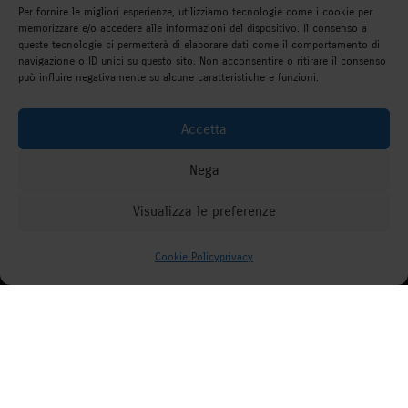
Per fornire le migliori esperienze, utilizziamo tecnologie come i cookie per
memorizzare e/o accedere alle informazioni del dispositivo. Il consenso a
queste tecnologie ci permetterà di elaborare dati come il comportamento di
navigazione o ID unici su questo sito. Non acconsentire o ritirare il consenso
può influire negativamente su alcune caratteristiche e funzioni.
Accetta
Nega
Visualizza le preferenze
Come possiamo aiutarti?
Cookie Policy
privacy
;