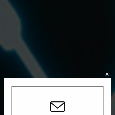
Close
this
modu