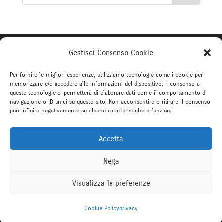
Gestisci Consenso Cookie
WEBDO REALIZZAZIONE SITI
WEB
Per fornire le migliori esperienze, utilizziamo tecnologie come i cookie per
memorizzare e/o accedere alle informazioni del dispositivo. Il consenso a
Via Montorsoli 3F/3 Genova tel 340 1051954
queste tecnologie ci permetterà di elaborare dati come il comportamento di
navigazione o ID unici su questo sito. Non acconsentire o ritirare il consenso
Mail info@webdo.info
può influire negativamente su alcune caratteristiche e funzioni.
Accetta
Nega
Visualizza le preferenze
Copyright Webdo Realizzazione siti web,
Come possiamo aiutarti?
Marketing & Seo Genova |
Privacy
Cookie Policy
privacy