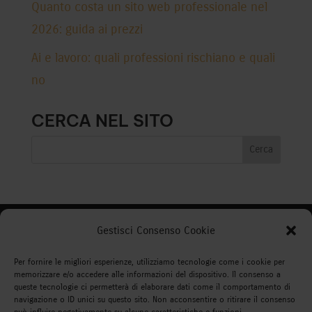
Quanto costa un sito web professionale nel
2026: guida ai prezzi
Ai e lavoro: quali professioni rischiano e quali
no
CERCA NEL SITO
Gestisci Consenso Cookie
WEBDO REALIZZAZIONE SITI
WEB
Per fornire le migliori esperienze, utilizziamo tecnologie come i cookie per
memorizzare e/o accedere alle informazioni del dispositivo. Il consenso a
Via Montorsoli 3F/3 Genova tel 340 1051954
queste tecnologie ci permetterà di elaborare dati come il comportamento di
navigazione o ID unici su questo sito. Non acconsentire o ritirare il consenso
Mail info@webdo.info