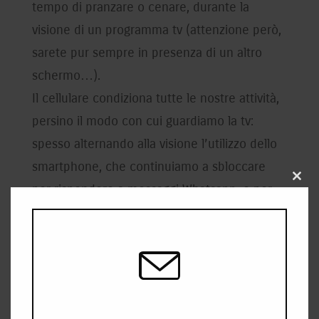
tempo di pranzare o cenare, durante la
visione di un programma tv (attenzione però,
sarete pur sempre in presenza di un altro
schermo…).
Il cellulare condiziona tutte le nostre attività,
persino il modo con cui guardiamo la tv:
spesso alternando alla visione l’utilizzo dello
smartphone, che continuiamo a sbloccare
Close
per rispondere a messaggi Whatsapp, o per
this
modu
consultare le notifiche.
Facciamo così: al prossimo film, o per l’ultima
puntata della nostra serie preferita,
disattiviamo i dati e il wi-fi? Eventuali
telefonate riusciranno comunque a