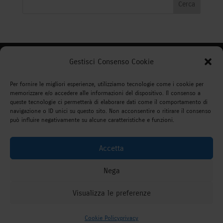
Gestisci Consenso Cookie
WEBDO REALIZZAZIONE SITI
WEB
Per fornire le migliori esperienze, utilizziamo tecnologie come i cookie per
memorizzare e/o accedere alle informazioni del dispositivo. Il consenso a
Via Montorsoli 3F/3 Genova tel 340 1051954
queste tecnologie ci permetterà di elaborare dati come il comportamento di
navigazione o ID unici su questo sito. Non acconsentire o ritirare il consenso
Mail info@webdo.info
può influire negativamente su alcune caratteristiche e funzioni.
Accetta
Nega
Visualizza le preferenze
Copyright Webdo Realizzazione siti web,
Come possiamo aiutarti?
Marketing & Seo Genova |
Privacy
Cookie Policy
privacy