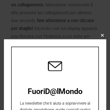
un collegamento
. Attenzione: mantenete il
dito premuto sul collegamenti per almeno
due secondi,
fate attenzione a non cliccare
per sbaglio!
Facendo così sul display apparirà
una finestra con l’indirizzo a cui state per
Close
this
essere reindirizzati e la possibilità di aprire
modu
una nuova finestra del browser o di copiare
l’indirizzo. Anche qui la verifica è semplice: se
non c’è corrispondenza tra indicazioni e il
collegamento reale non vi fidate!
FuoriD@lMondo
La newsletter che ti aiuta a sopravvivere al
digitale: smartphone, guide, consigli pratici