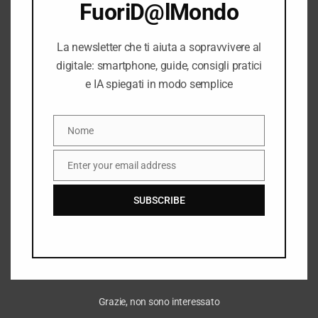
FuoriD@lMondo
La newsletter che ti aiuta a sopravvivere al
digitale: smartphone, guide, consigli pratici
e IA spiegati in modo semplice
Nome
Nome
Investire (e
Enter your email address
Email
guadagnare) con
facebook
SUBSCRIBE
Grazie, non sono interessato