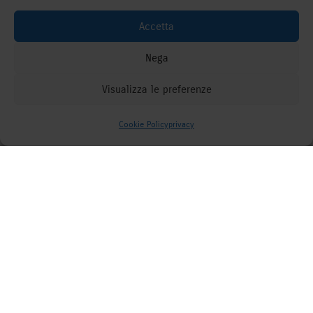
Accetta
Nega
Visualizza le preferenze
Come possiamo aiutarti?
Cookie Policy
privacy
;
Il primo concetto da sfatare, se ci si vuole
avvicinare a Facebook come mezzo di
promozione per la propria azienda, è che possa