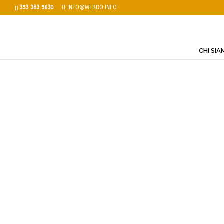
353 383 5630
INFO@WEBDO.INFO
CHI SI