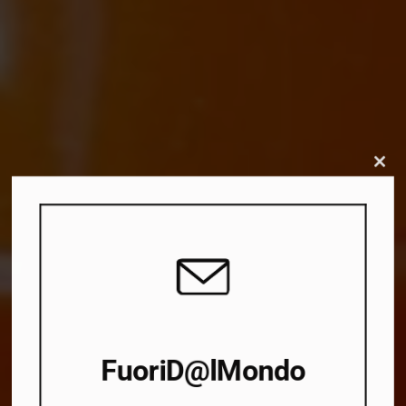
Close
this
modu
FuoriD@lMondo