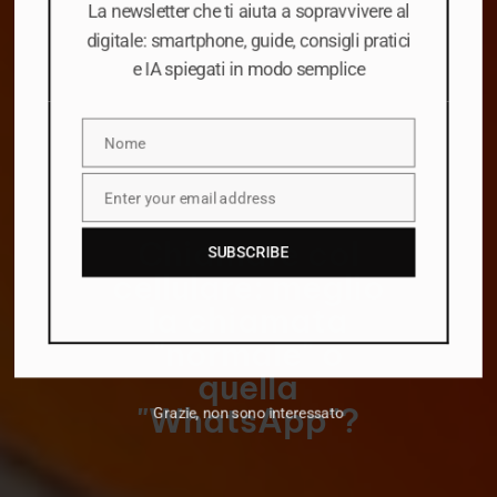
La newsletter che ti aiuta a sopravvivere al
digitale: smartphone, guide, consigli pratici
e IA spiegati in modo semplice
Nome
Nome
Enter your email address
Email
Chiamare col
SUBSCRIBE
cellulare: meglio
la chiamata
"normale" o
quella
"WhatsApp"?
Grazie, non sono interessato