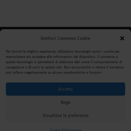
Gestisci Consenso Cookie
WEBDO REALIZZAZIONE SITI
WEB
Per fornire le migliori esperienze, utilizziamo tecnologie come i cookie per
memorizzare e/o accedere alle informazioni del dispositivo. Il consenso a
Via Montorsoli 3F/3 Genova tel 340 1051954
queste tecnologie ci permetterà di elaborare dati come il comportamento di
navigazione o ID unici su questo sito. Non acconsentire o ritirare il consenso
Mail info@webdo.info
può influire negativamente su alcune caratteristiche e funzioni.
Accetta
Nega
Visualizza le preferenze
Copyright Webdo Realizzazione siti web,
Come possiamo aiutarti?
Marketing & Seo Genova |
Privacy
Cookie Policy
privacy