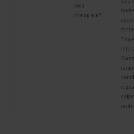
scien
cosa
book
interagisce?
specia
fanta
"impe
Intera
Comm
rara
condi
e pos
colpi
prof