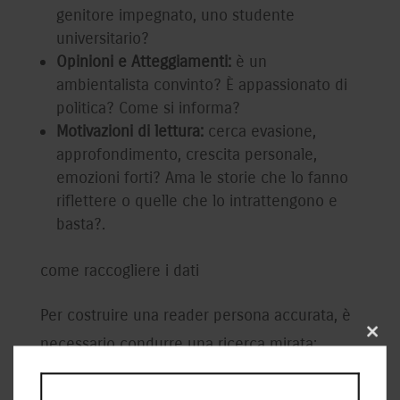
genitore impegnato, uno studente
universitario?
Opinioni e Atteggiamenti:
è un
ambientalista convinto? È appassionato di
politica? Come si informa?
Motivazioni di lettura:
cerca evasione,
approfondimento, crescita personale,
emozioni forti? Ama le storie che lo fanno
riflettere o quelle che lo intrattengono e
basta?.
come raccogliere i dati
Per costruire una reader persona accurata, è
necessario condurre una ricerca mirata:
Close
this
modu
Analisi della concorrenza:
studiare i profili