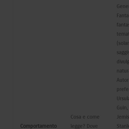
Generi
Fanta
fanta
temat
(sola
saggi
divul
natur
Autor
prefe
Ursul
Guin,
Cosa e come
Jemis
Comportamento
legge? Dove
Stanl