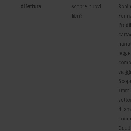
di lettura
scopre nuovi
Robin
libri?
Forma
Predil
carta
narra
legge
comod
viaggi
Scope
Trami
setto
di ami
comm
Good