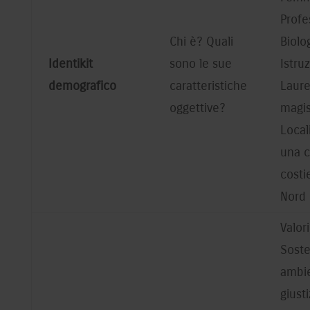
Profe
Chi è? Quali
Biolo
Identikit
sono le sue
Istru
demografico
caratteristiche
Laur
oggettive?
magis
Locali
una c
costi
Nord I
Valori
Soste
ambie
giusti