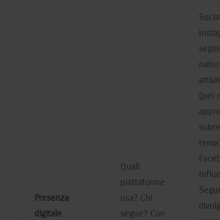
Socia
Insta
segui
natura
attivi
(per 
appro
subre
tema)
Face
Quali
Influ
piattaforme
Segue
Presenza
usa? Chi
divul
digitale
segue? Con