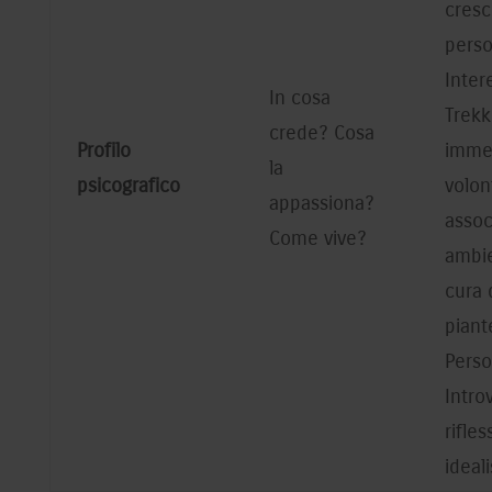
cresc
perso
Inter
In cosa
Trekk
crede? Cosa
Profilo
immer
la
psicografico
volon
appassiona?
assoc
Come vive?
ambie
cura 
piant
Perso
Intro
rifles
ideali