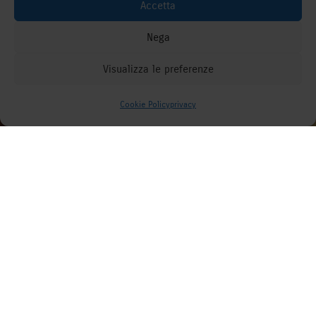
Accetta
Nega
Visualizza le preferenze
Come possiamo aiutarti?
Cookie Policy
privacy