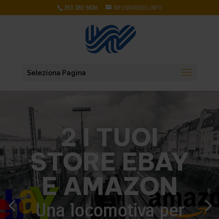
353 383 5630
INFO@WEBDO.INFO
Seleziona Pagina
2 I TUOI
STORE EBAY
E AMAZON
Una locomotiva per