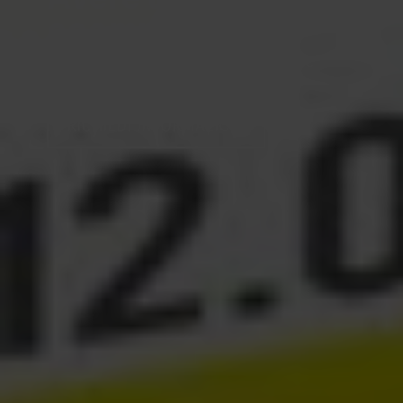
ecommerce?
Tutti i buoni motivi per vendere
online
RICHIEDI INFORMAZIONI