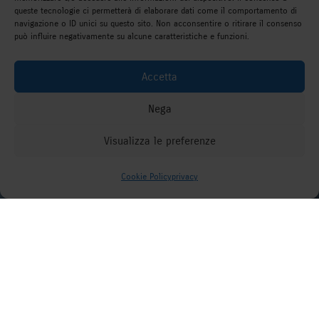
queste tecnologie ci permetterà di elaborare dati come il comportamento di
navigazione o ID unici su questo sito. Non acconsentire o ritirare il consenso
può influire negativamente su alcune caratteristiche e funzioni.
Accetta
Nega
Visualizza le preferenze
Come possiamo aiutarti?
Cookie Policy
privacy
;