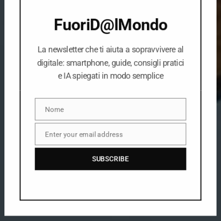
FuoriD@lMondo
La newsletter che ti aiuta a sopravvivere al
digitale: smartphone, guide, consigli pratici
e IA spiegati in modo semplice
Nome
Nome
SITI WEB TURISTICI
Enter your email address
Email
Strategie web & Seo per il turismo
SUBSCRIBE