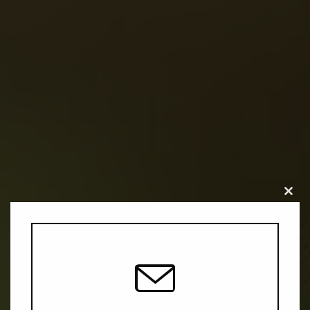
Close
this
modu