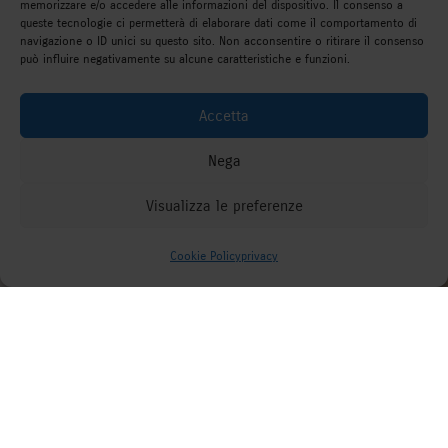
memorizzare e/o accedere alle informazioni del dispositivo. Il consenso a
queste tecnologie ci permetterà di elaborare dati come il comportamento di
navigazione o ID unici su questo sito. Non acconsentire o ritirare il consenso
può influire negativamente su alcune caratteristiche e funzioni.
Accetta
Nega
Visualizza le preferenze
Come possiamo aiutarti?
Cookie Policy
privacy