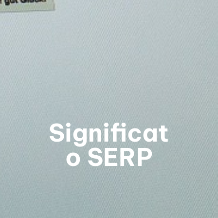
FuoriD@lMondo
La newsletter che ti aiuta a sopravvivere al
digitale: smartphone, guide, consigli pratici e IA
spiegati in modo semplice
Nome
Nome
Significat
Enter your email address
Email
o SERP
SUBSCRIBE